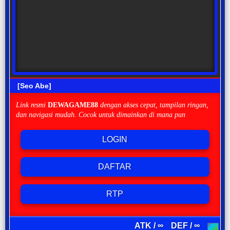
[Seo Abe]
Link resmi
DEWAGAME88
dengan akses cepat, tampilan ringan,
dan navigasi mudah. Cocok untuk dimainkan di mana pun
LOGIN
DAFTAR
RTP
ATK / ∞
DEF / ∞